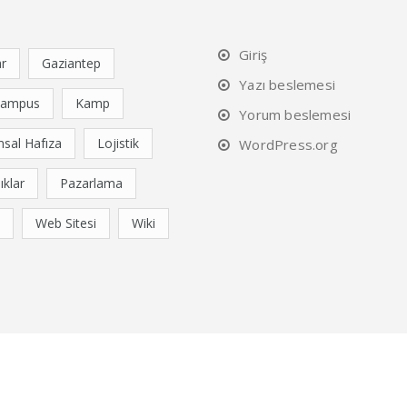
Giriş
ar
Gaziantep
Yazı beslemesi
Campus
Kamp
Yorum beslemesi
sal Hafıza
Lojistik
WordPress.org
ıklar
Pazarlama
Web Sitesi
Wiki