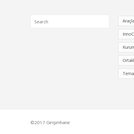
Araçl
Inno
Kurum
Ortakl
Tema
©2017 Girişimhane