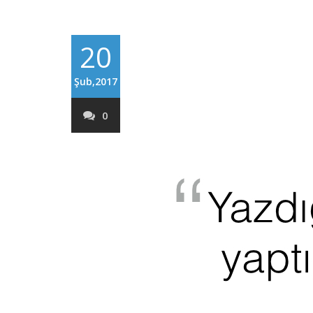
20
Şub,2017
0