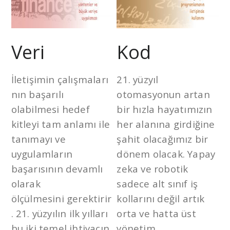
Veri
Kod
İletişimin çalışmaları
21. yüzyıl
nın başarılı
otomasyonun artan
olabilmesi hedef
bir hızla hayatımızın
kitleyi tam anlamı ile
her alanına girdiğine
tanımayı ve
şahit olacağımız bir
uygulamların
dönem olacak. Yapay
başarısının devamlı
zeka ve robotik
olarak
sadece alt sınıf iş
ölçülmesini gerektirir
kollarını değil artık
. 21. yüzyılın ilk yılları
orta ve hatta üst
bu iki temel ihtiyacın
yönetim